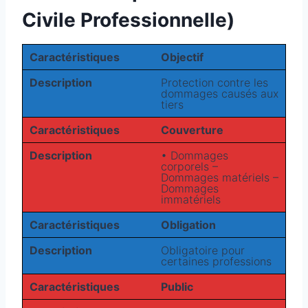
Civile Professionnelle)
Caractéristiques
Objectif
Description
Protection contre les
dommages causés aux
tiers
Caractéristiques
Couverture
Description
• Dommages
corporels –
Dommages matériels –
Dommages
immatériels
Caractéristiques
Obligation
Description
Obligatoire pour
certaines professions
Caractéristiques
Public