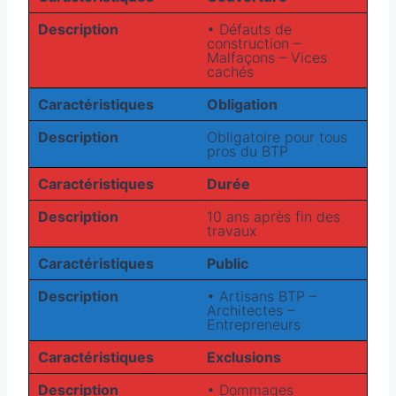
Description
• Défauts de
construction –
Malfaçons – Vices
cachés
Caractéristiques
Obligation
Description
Obligatoire pour tous
pros du BTP
Caractéristiques
Durée
Description
10 ans après fin des
travaux
Caractéristiques
Public
Description
• Artisans BTP –
Architectes –
Entrepreneurs
Caractéristiques
Exclusions
Description
• Dommages