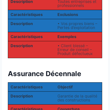
Description
Toutes entreprises et
professionnels
Caractéristiques
Exclusions
Description
• Vos propres biens –
Pertes d’exploitation
Caractéristiques
Exemples
Description
• Client blessé –
Erreur de conseil –
Produit défectueux
Assurance Décennale
Caractéristiques
Objectif
Description
Garantie de la qualité
des constructions
Caractéristiques
Couverture