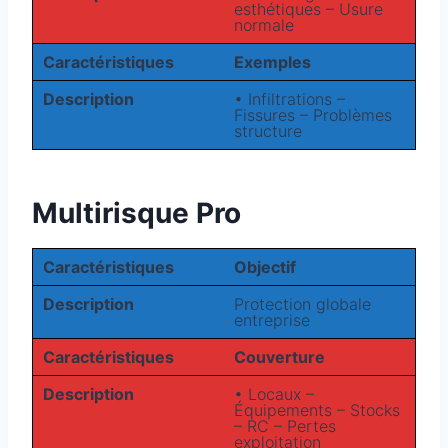
esthétiques – Usure
normale
Caractéristiques
Exemples
Description
• Infiltrations –
Fissures – Problèmes
structure
Multirisque Pro
Caractéristiques
Objectif
Description
Protection globale
entreprise
Caractéristiques
Couverture
Description
• Locaux –
Équipements – Stocks
– RC – Pertes
exploitation